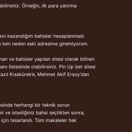
lirsiniz. Örneğin, ilk para yatırma
akın kazandığım bahisler hesaplanmadı.
n ben neden eski adresime giremiyorum.
n ve bahisler yapılan sitesi olarak bilinen
ı listesinde olabilirsiniz. Pin Up bet sitesi
Fazıl Kısakürek’e, Mehmet Akif Ersoy’dan
esinde herhangi bir teknik sorun
i ve istediğiniz bahsi seçtikten sonra,
için tasarlandı. Tüm makaleler hak