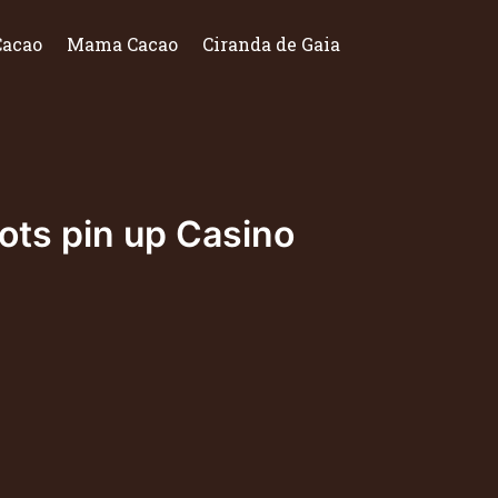
Cacao
Mama Cacao
Ciranda de Gaia
lots pin up Casino