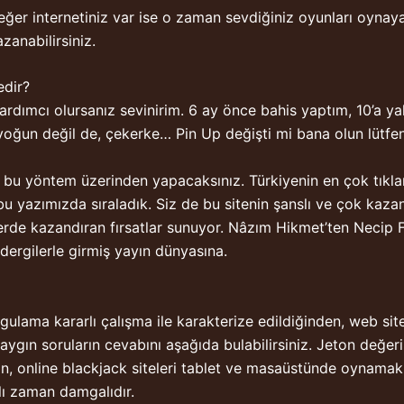
r internetiniz var ise o zaman sevdiğiniz oyunları oynayabi
zanabilirsiniz.
edir?
ardımcı olursanız sevinirim. 6 ay önce bahis yaptım, 10’a y
oğun değil de, çekerke… Pin Up değişti mi bana olun lütfe
u yöntem üzerinden yapacaksınız. Türkiyenin en çok tıklana
 yazımızda sıraladık. Siz de bu sitenin şanslı ve çok kazanan
ferde kazandıran fırsatlar sunuyor. Nâzım Hikmet’ten Necip 
dergilerle girmiş yayın dünyasına.
lama kararlı çalışma ile karakterize edildiğinden, web sit
ygın soruların cevabını aşağıda bulabilirsiniz. Jeton değerin
n, online blackjack siteleri tablet ve masaüstünde oynamak 
alı zaman damgalıdır.