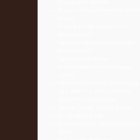
Doğum günü hediyesi
Pinupbet Bonus Ödemesi Ve Çeki
Sorunu
✔ Hangi Pin Up yuvaları en iyi
getiriye sahip?
Para yatırdığımda kumarhanenin
kesintisi nedir?
Oyuncular için ipuçları
Online kumarhaneye nasıl kayıt
olunur?
YENI HNROCK MARŞ MOTORLARI
24 V 5KW 11 T D1301-3708100
QDJ251AT YUCHAI IÇIN
Taranan Ülkeler (Pin-UP Casino)
Pin Up Betting App
Üreticileri PinUp Casino’da buluna
slotlar