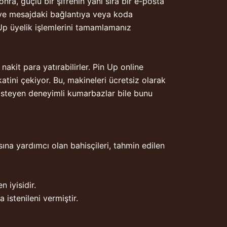
ra, güçlü bir şifrenin yanı sıra bir e-posta
z ve mesajdaki bağlantıya veya koda
nUp üyelik işlemlerini tamamlamanız
akit para yatırabilirler. Pin Up online
atini çekiyor. Bu, makineleri ücretsiz olarak
isteyen deneyimli kumarbazlar bile bunu
na yardımcı olan bahisçileri, tahmin edilen
 iyisidir.
istenileni vermiştir.