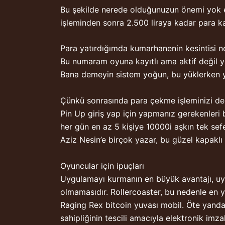
Bu şekilde nerede olduğunuzun önemi yok eğe
işleminden sonra 2.500 liraya kadar para ka
Para yatırdığımda kumarhanenin kesintisi n
Bu numaram oyuna kayıtlı ama aktif değil y
Bana demeyin sistem yoğun, bu yüklerken y
Çünkü sonrasında para çekme işleminizi de b
Pin Up giriş yap için yapmanız gerekenleri bu
her gün en az 5 kişiye 10000i aşkın tek se
Aziz Nesin’e birçok yazar, bu güzel kapaklı 
Oyuncular için ipuçları
Uygulamayı kurmanın en büyük avantajı, uygu
olmamasıdır. Rollercoaster, bu nedenle en ya
Raging Rex bitcoin yuvası mobil. Öte yanda
sahipliğinin tescili amacıyla elektronik imz