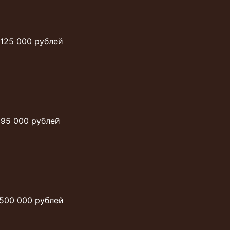
 125 000 рублей
 95 000 рублей
 500 000 рублей