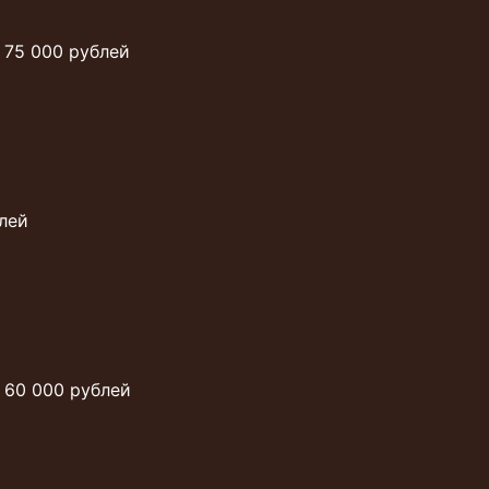
 75 000 рублей
блей
 60 000 рублей