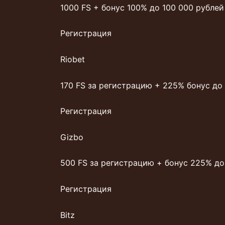
1000 FS + бонус 100% до 100 000 рублей
Регистрация
Riobet
170 FS за регистрацию + 225% бонус до
Регистрация
Gizbo
500 FS за регистрацию + бонус 225% до
Регистрация
Bitz