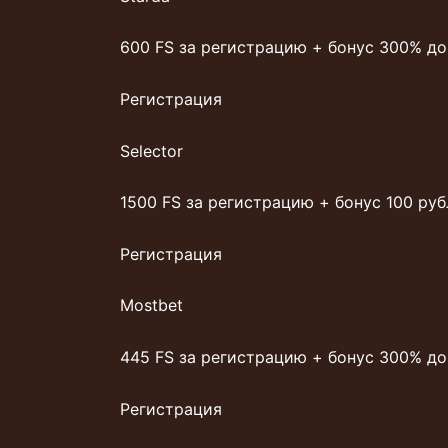
600 FS за регистрацию + бонус 300% до
Регистрация
Selector
1500 FS за регистрацию + бонус 100 ру
Регистрация
Mostbet
445 FS за регистрацию + бонус 300% до
Регистрация