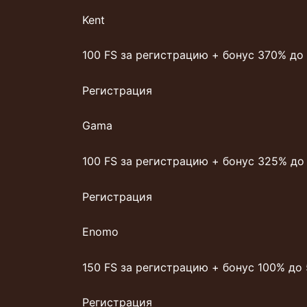
Kent
100 FS за регистрацию + бонус 370% до
Регистрация
Gama
100 FS за регистрацию + бонус 325% до
Регистрация
Enomo
150 FS за регистрацию + бонус 100% до
Регистрация