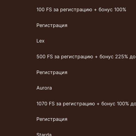
100 FS за регистрацию + бонус 100%
Регистрация
Lex
500 FS за регистрацию + бонус 225% до
Регистрация
Aurora
1070 FS за регистрацию + бонус 100% д
Регистрация
Starda