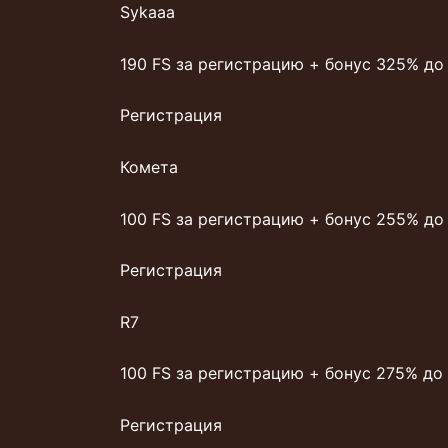
Sykaaa
190 FS за регистрацию + бонус 325% до
Регистрация
Комета
100 FS за регистрацию + бонус 255% до
Регистрация
R7
100 FS за регистрацию + бонус 275% до
Регистрация