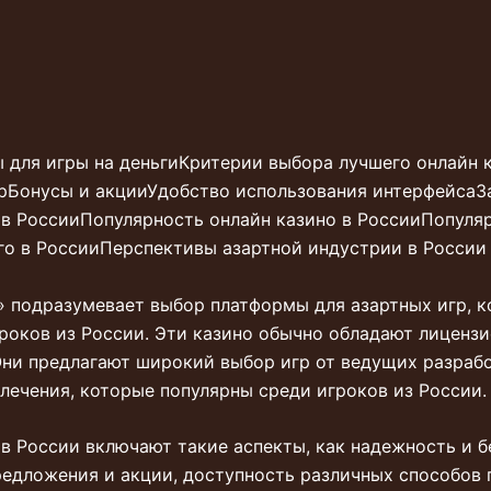
 для игры на деньгиКритерии выбора лучшего онлайн 
грБонусы и акцииУдобство использования интерфейсаЗ
в РоссииПопулярность онлайн казино в РоссииПопуляр
его в РоссииПерспективы азартной индустрии в России
» подразумевает выбор платформы для азартных игр, 
гроков из России. Эти казино обычно обладают лиценз
ни предлагают широкий выбор игр от ведущих разработ
влечения, которые популярны среди игроков из России.
в России включают такие аспекты, как надежность и б
едложения и акции, доступность различных способов 