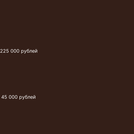
 225 000 рублей
 45 000 рублей