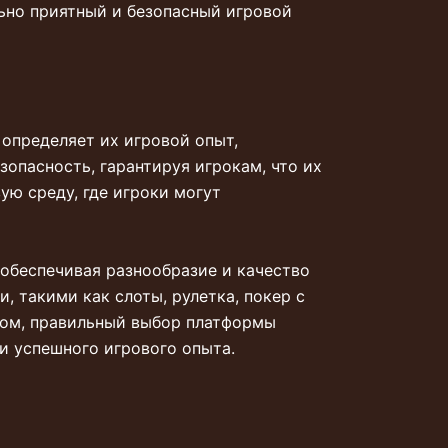
ьно приятный и безопасный игровой
 определяет их игровой опыт,
опасность, гарантируя игрокам, что их
ую среду, где игроки могут
 обеспечивая разнообразие и качество
 такими как слоты, рулетка, покер с
зом, правильный выбор платформы
и успешного игрового опыта.