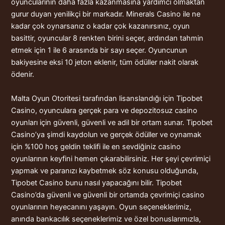
oyuncularının daha fazla kazanmasına yardımcı olmaktan
gurur duyan yenilikçi bir markadır. Minerals Casino ile ne
kadar çok oynarsanız o kadar çok kazanırsınız, oyun
basittir, oyuncular 8 renkten birini seçer, ardından tahmin
etmek için 1 ile 6 arasında bir sayı seçer. Oyuncunun
bakiyesine eksi 10 jeton eklenir, tüm ödüller nakit olarak
ödenir.
Malta Oyun Otoritesi tarafından lisanslandığı için Tipobet
Casino, oyunculara gerçek para ve depozitosuz casino
oyunları için güvenli, güvenli ve adil bir ortam sunar. Tipobet
Casino’ya şimdi kaydolun ve gerçek ödüller ve oynamak
için %100 hoş geldin teklifi ile en sevdiğiniz casino
oyunlarının keyfini hemen çıkarabilirsiniz. Her şeyi çevrimiçi
yapmak ve paranızı kaybetmek söz konusu olduğunda,
Tipobet Casino bunu nasıl yapacağını bilir. Tipobet
Casino’da güvenli ve güvenli bir ortamda çevrimiçi casino
oyunlarının heyecanını yaşayın. Oyun seçeneklerimiz,
anında bankacılık seçeneklerimiz ve özel bonuslarımızla,