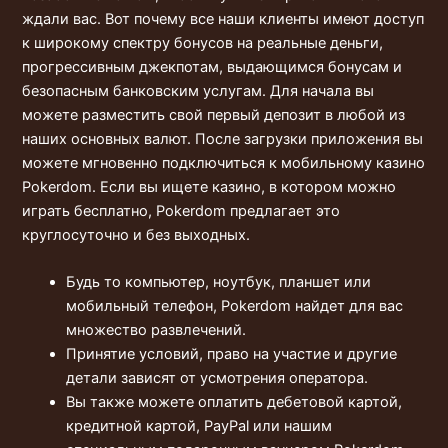
ждали вас. Вот почему все наши клиенты имеют доступ
к широкому спектру бонусов на реальные деньги,
прогрессивным джекпотам, выдающимся бонусам и
безопасным банковским услугам. Для начала вы
можете разместить свой первый депозит в любой из
наших основных валют. После загрузки приложения вы
можете мгновенно подключиться к мобильному казино
Pokerdom. Если вы ищете казино, в котором можно
играть бесплатно, Pokerdom предлагает это
круглосуточно и без выходных.
Будь то компьютер, ноутбук, планшет или
мобильный телефон, Pokerdom найдет для вас
множество развлечений.
Принятие условий, право на участие и другие
детали зависят от усмотрения оператора.
Вы также можете оплатить дебетовой картой,
кредитной картой, PayPal или нашим