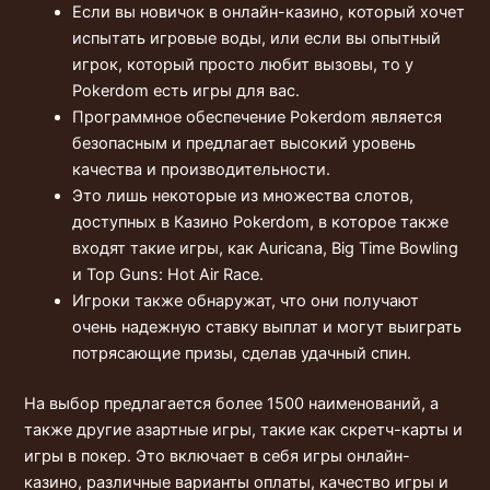
Если вы новичок в онлайн-казино, который хочет
испытать игровые воды, или если вы опытный
игрок, который просто любит вызовы, то у
Pokerdom есть игры для вас.
Программное обеспечение Pokerdom является
безопасным и предлагает высокий уровень
качества и производительности.
Это лишь некоторые из множества слотов,
доступных в Казино Pokerdom, в которое также
входят такие игры, как Auricana, Big Time Bowling
и Top Guns: Hot Air Race.
Игроки также обнаружат, что они получают
очень надежную ставку выплат и могут выиграть
потрясающие призы, сделав удачный спин.
На выбор предлагается более 1500 наименований, а
также другие азартные игры, такие как скретч-карты и
игры в покер. Это включает в себя игры онлайн-
казино, различные варианты оплаты, качество игры и