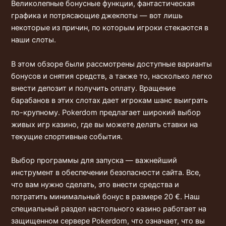
Великолепные бонусные функции, фантастическая
графика и потрясающие джекпоты — вот лишь
некоторые из причин, по которым игроки стекаются в
наши слоты.
В этом обзоре были рассмотрены доступные варианты
бонусов и снятия средств, а также то, насколько легко
внести депозит и получить оплату. Вращение
барабанов в этих слотах дает игрокам шанс выиграть
по-крупному. Pokerdom предлагает широкий выбор
живых игр казино, где вы можете делать ставки на
текущие спортивные события.
Выбор программы для запуска — важнейший
инструмент в обеспечении безопасности сайта. Все,
что вам нужно сделать, это внести средства и
потратить минимальный бонус в размере 20 €. Наш
специальный раздел настольного казино работает на
защищенном сервере Pokerdom, что означает, что вы