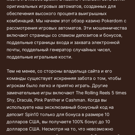
оригинальных игровых автоматов, созданных для
обеспечения высокого процента выигрышных
комбинаций. Мы начнем этот обзор казино Pokerdom с
рассмотрения игровых автоматов. Эти мошенничества
включают страницы со спамом депозитов и бонусов,
поддельные страницы входа и захвата электронной
почты, поддельный генератор случайных чисел,
поддельные игральные кости.
Тем не менее, со стороны владельца сайта и его
команды существует искренняя забота о том, чтобы
игрокам было легко и приятно играть. Другие
замечательные игры включают The Rolling Reels 5 times
Shy, Dracula, Pink Panther и Cashman. Когда вы
используете наш эксклюзивный бонусный код на
депозит Spin10 только для бонуса в размере 10
долларов США, вы получаете 100% бонус до 10
долларов США. Несмотря на то, что невозможно