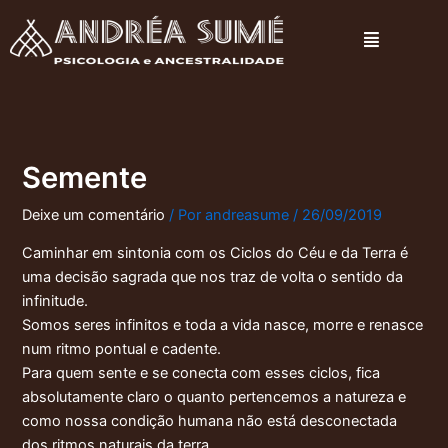
Ir
Menu
para
o
conteúdo
Semente
Deixe um comentário
/ Por
andreasume
/
26/09/2019
Caminhar em sintonia com os Ciclos do Céu e da Terra é
uma decisão sagrada que nos traz de volta o sentido da
infinitude.
Somos seres infinitos e toda a vida nasce, morre e renasce
num ritmo pontual e cadente.
Para quem sente e se conecta com esses ciclos, fica
absolutamente claro o quanto pertencemos a natureza e
como nossa condição humana não está desconectada
dos ritmos naturais da terra.